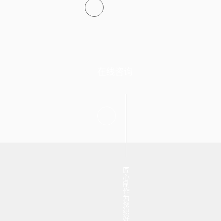
在线咨询
ONLINE CON
匠
心
制
作
为
您
织
好